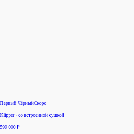
Первый Чёрный
Скоро
Klipper · со встроенной сушкой
599 000 ₽