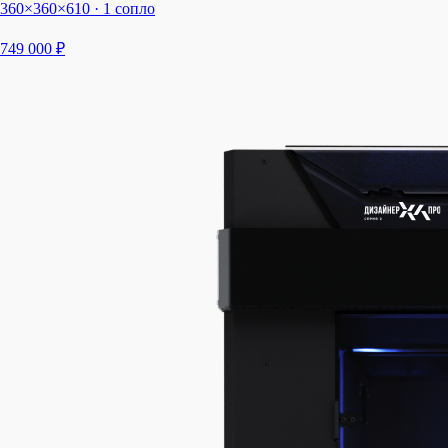
360×360×610 · 1 сопло
749 000 ₽