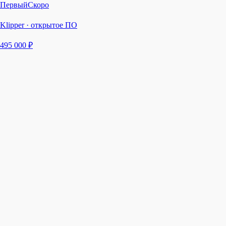
Первый
Скоро
Klipper · открытое ПО
495 000 ₽